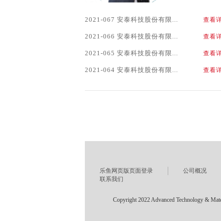
2021-067 安泰科技股份有限...
查看详
2021-066 安泰科技股份有限...
查看详
2021-065 安泰科技股份有限...
查看详
2021-064 安泰科技股份有限...
查看详
乐鱼网页版页面登录
公司概况
联系我们
Copyright 2022 Advanced Technology & Mater