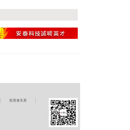
投资者关系