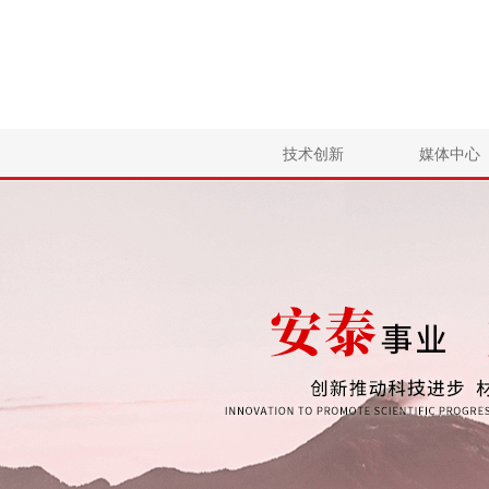
技术创新
媒体中心