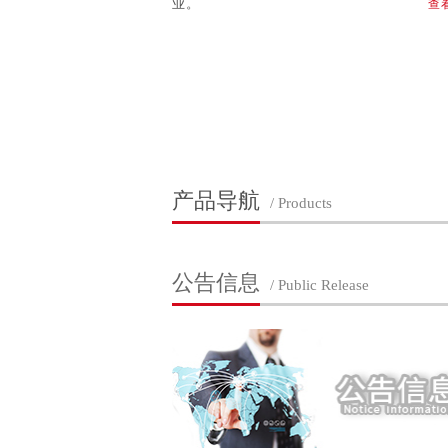
业。
查
产品导航
/ Products
公告信息
/ Public Release