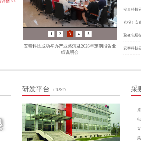
看详情 >>
安泰科技召
喜报！安泰
1
2
3
4
5
聚变包层技
安泰科技成功举办产业路演及2026年定期报告业
喜报！安
凝智聚力 
喜讯
安泰
安泰科技召
绩说明会
研发平台
采
/ R&D
原
电
采
采