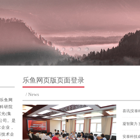
乐鱼网页版页面登录
/ News
国乐鱼网
型科研院
喜讯|安泰
光(集
公司。是
凝智聚力 实
术企业，
新技术企
安泰科技成