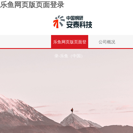
乐鱼网页版页面登录
乐鱼网页版页面登
公司概况
录-乐鱼（中国）