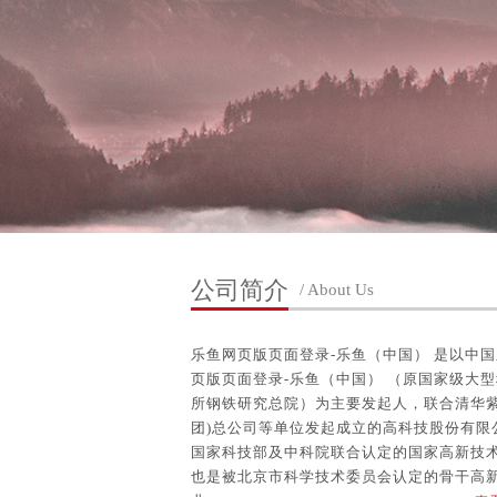
公司简介
/ About Us
乐鱼网页版页面登录-乐鱼（中国） 是以中
页版页面登录-乐鱼（中国） （原国家级大
所钢铁研究总院）为主要发起人，联合清华紫
团)总公司等单位发起成立的高科技股份有限
国家科技部及中科院联合认定的国家高新技
也是被北京市科学技术委员会认定的骨干高