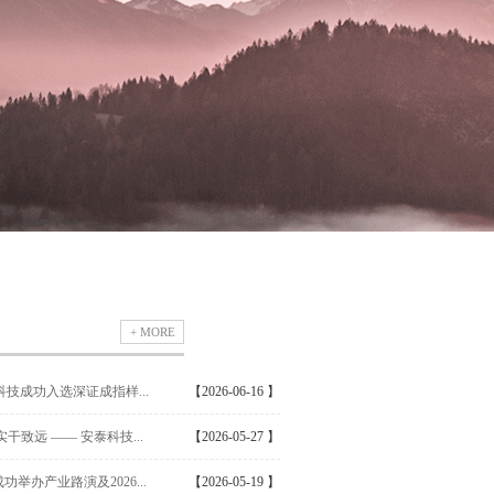
+ MORE
科技成功入选深证成指样...
【2026-06-16 】
干致远 —— 安泰科技...
【2026-05-27 】
功举办产业路演及2026...
【2026-05-19 】