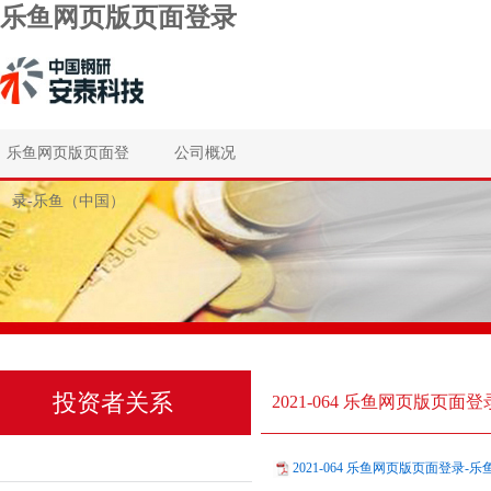
乐鱼网页版页面登录
乐鱼网页版页面登
公司概况
录-乐鱼（中国）
投资者关系
2021-064 乐鱼网页版页
2021-064 乐鱼网页版页面登录