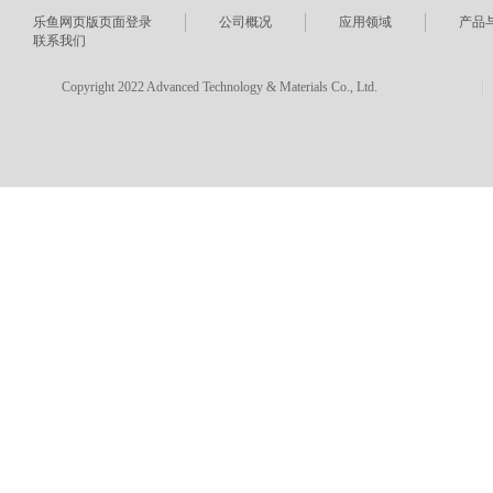
乐鱼网页版页面登录
公司概况
应用领域
产品
联系我们
Copyright 2022 Advanced Technology & Materials Co., Ltd.