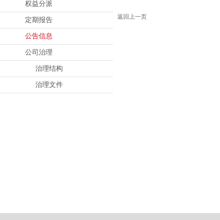
权益分派
返回上一页
定期报告
公告信息
公司治理
治理结构
治理文件