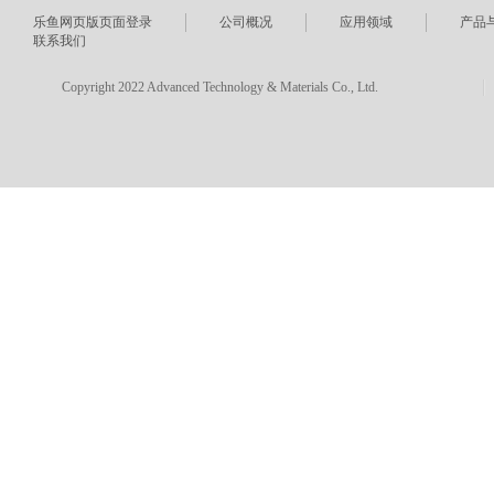
乐鱼网页版页面登录
公司概况
应用领域
产品
联系我们
Copyright 2022 Advanced Technology & Materials Co., Ltd.