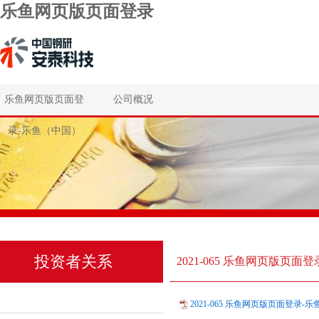
乐鱼网页版页面登录
乐鱼网页版页面登
公司概况
录-乐鱼（中国）
投资者关系
2021-065 乐鱼网页版
2021-065 乐鱼网页版页面登录